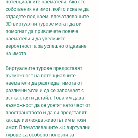
потенциалните наематели. Ако сте 
собственик на имот, който искате да 
отдадете под наем, впечатляващите 
3D виртуални турове могат да ви 
помогнат да привлечете повече 
наематели и да увеличите 
вероятността за успешно отдаване 
на имота.
Виртуалните турове предоставят 
възможност на потенциалните 
наематели да разгледат имота от 
различни ъгли и да се запознаят с 
всяка стая и детайл. Това им дава 
възможност да се усетят като част от 
пространството и да си представят 
как ще изглежда животът им в този 
имот. Впечатляващите 3D виртуални 
турове са особено полезни за 