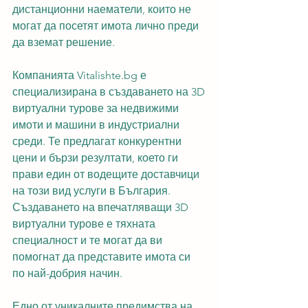
дистанционни наематели, които не 
могат да посетят имота лично преди 
да вземат решение.
Компанията Vitalishte.bg е 
специализирана в създаването на 3D 
виртуални турове за недвижими 
имоти и машини в индустриални 
среди. Те предлагат конкурентни 
цени и бързи резултати, което ги 
прави един от водещите доставчици 
на този вид услуги в България. 
Създаването на впечатляващи 3D 
виртуални турове е тяхната 
специалност и те могат да ви 
помогнат да представите имота си 
по най-добрия начин.
Едно от уникалните предимства на 