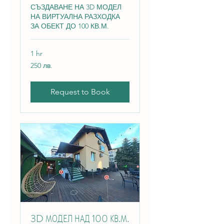
СЪЗДАВАНЕ НА 3D МОДЕЛ
НА ВИРТУАЛНА РАЗХОДКА
ЗА ОБЕКТ ДО 100 КВ.М.
1 hr
250
250 лв.
български
лева
Request to Book
3D МОДЕЛ НАД 100 КВ.М.